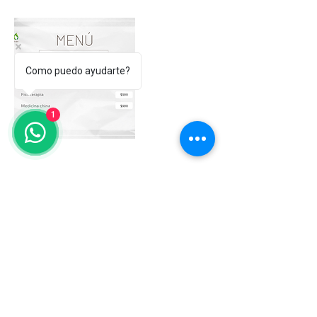
Como puedo ayudarte?
1
Datos de contacto
Calz Melchor Ocampo 193, Verónica
Anzúres, Miguel Hidalgo, 11300 Ciudad de
México, CDMX, México